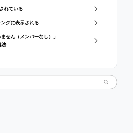
示されている
キングに表示される
いません（メンバーなし）」
処法