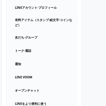
LINEアカウント⋅プロフィール
有料アイテム（スタンプ⋅絵文字⋅コインな
ど）
友だち⋅グループ
トーク⋅通話
通知
LINE VOOM
オープンチャット
LINEをより便利に使う