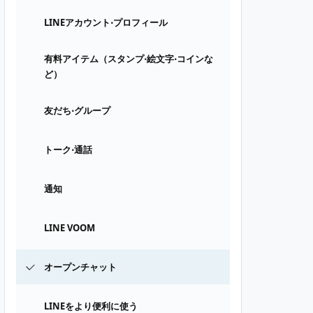
LINEアカウント⋅プロフィール
有料アイテム（スタンプ⋅絵文字⋅コインな
ど）
友だち⋅グループ
トーク⋅通話
通知
LINE VOOM
オープンチャット
LINEをより便利に使う