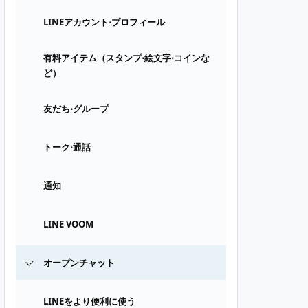
LINEアカウント⋅プロフィール
有料アイテム（スタンプ⋅絵文字⋅コインな
ど）
友だち⋅グループ
トーク⋅通話
通知
LINE VOOM
オープンチャット
LINEをより便利に使う