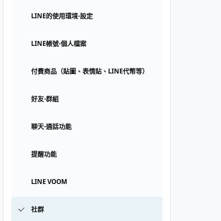
LINE的使用環境⋅設定
LINE帳號⋅個人檔案
付費商品（貼圖、表情貼、LINE代幣等）
好友⋅群組
聊天⋅通話功能
提醒功能
LINE VOOM
社群