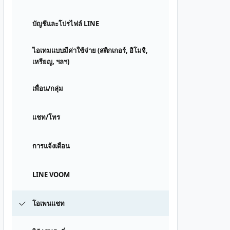
บัญชีและโปรไฟล์ LINE
ไอเทมแบบมีค่าใช้จ่าย (สติกเกอร์, อิโมจิ,
เหรียญ, ฯลฯ)
เพื่อน/กลุ่ม
แชท/โทร
การแจ้งเตือน
LINE VOOM
โอเพนแชท