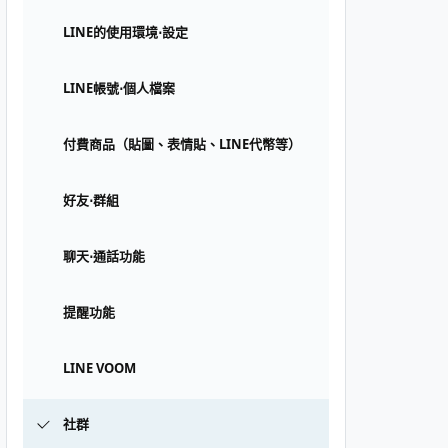
LINE的使用環境⋅設定
LINE帳號⋅個人檔案
付費商品（貼圖、表情貼、LINE代幣等）
好友⋅群組
聊天⋅通話功能
提醒功能
LINE VOOM
社群