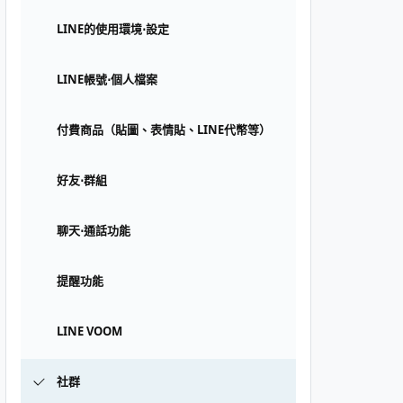
LINE的使用環境⋅設定
LINE帳號⋅個人檔案
付費商品（貼圖、表情貼、LINE代幣等）
好友⋅群組
聊天⋅通話功能
提醒功能
LINE VOOM
社群