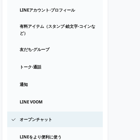
LINEアカウント⋅プロフィール
有料アイテム（スタンプ⋅絵文字⋅コインな
ど）
友だち⋅グループ
トーク⋅通話
通知
LINE VOOM
オープンチャット
LINEをより便利に使う