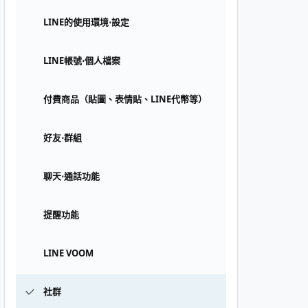
LINE的使用環境⋅設定
LINE帳號⋅個人檔案
付費商品（貼圖、表情貼、LINE代幣等）
好友⋅群組
聊天⋅通話功能
提醒功能
LINE VOOM
社群