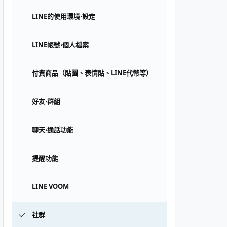
LINE的使用環境⋅設定
LINE帳號⋅個人檔案
付費商品（貼圖、表情貼、LINE代幣等）
好友⋅群組
聊天⋅通話功能
提醒功能
LINE VOOM
社群