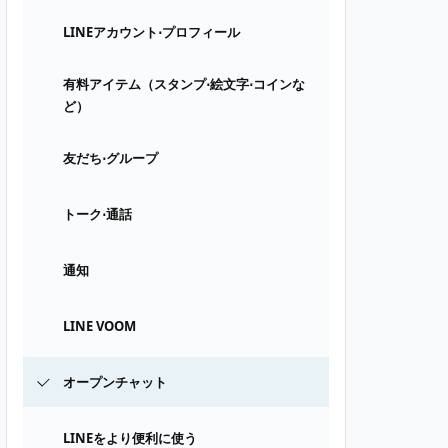
LINEアカウント⋅プロフィール
有料アイテム（スタンプ⋅絵文字⋅コインな
ど）
友だち⋅グループ
トーク⋅通話
通知
LINE VOOM
オープンチャット
LINEをより便利に使う