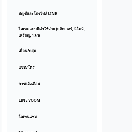
บัญชีและโปรไฟล์ LINE
ไอเทมแบบมีค่าใช้จ่าย (สติกเกอร์, อิโมจิ,
เหรียญ, ฯลฯ)
เพื่อน/กลุ่ม
แชท/โทร
การแจ้งเตือน
LINE VOOM
โอเพนแชท