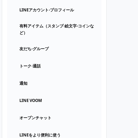
LINEアカウント⋅プロフィール
有料アイテム（スタンプ⋅絵文字⋅コインな
ど）
友だち⋅グループ
トーク⋅通話
通知
LINE VOOM
オープンチャット
LINEをより便利に使う