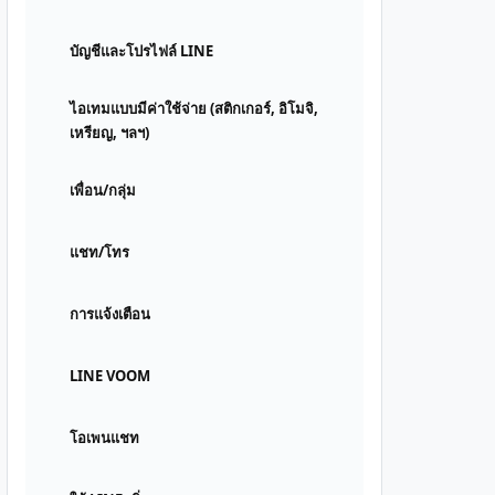
บัญชีและโปรไฟล์ LINE
ไอเทมแบบมีค่าใช้จ่าย (สติกเกอร์, อิโมจิ,
เหรียญ, ฯลฯ)
เพื่อน/กลุ่ม
แชท/โทร
การแจ้งเตือน
LINE VOOM
โอเพนแชท