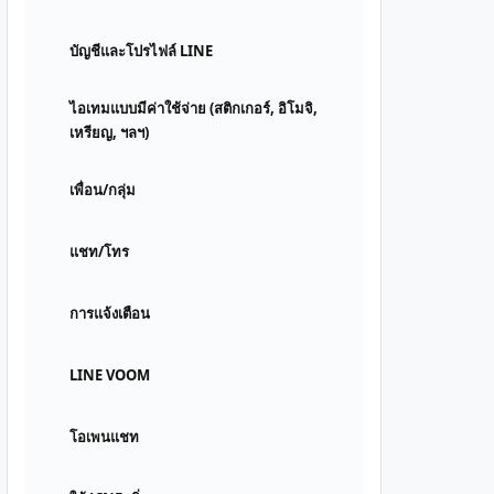
บัญชีและโปรไฟล์ LINE
ไอเทมแบบมีค่าใช้จ่าย (สติกเกอร์, อิโมจิ,
เหรียญ, ฯลฯ)
เพื่อน/กลุ่ม
แชท/โทร
การแจ้งเตือน
LINE VOOM
โอเพนแชท