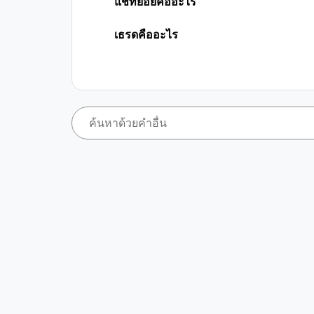
แชทย่อยคืออะไร
เธรดคืออะไร