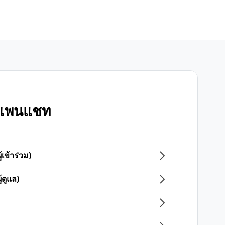
โอเพนแชท
ข้าร่วม)
ดูแล)