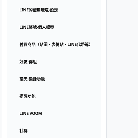
LINE的使用環境⋅設定
LINE帳號⋅個人檔案
付費商品（貼圖、表情貼、LINE代幣等）
好友⋅群組
聊天⋅通話功能
提醒功能
LINE VOOM
社群