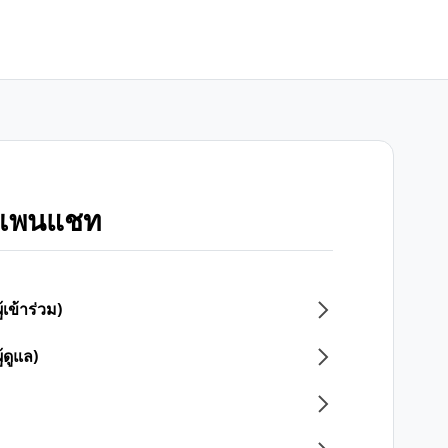
โอเพนแชท
ข้าร่วม)
ดูแล)