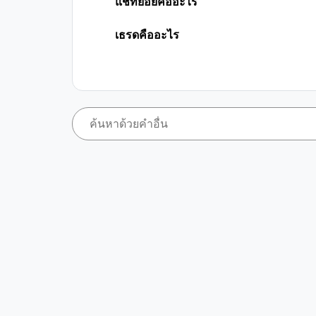
แชทย่อยคืออะไร
เธรดคืออะไร