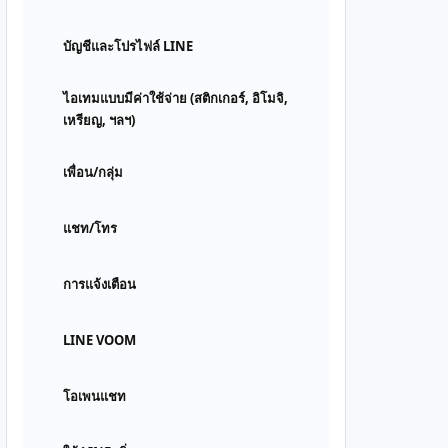
บัญชีและโปรไฟล์ LINE
ไอเทมแบบมีค่าใช้จ่าย (สติกเกอร์, อิโมจิ,
เหรียญ, ฯลฯ)
เพื่อน/กลุ่ม
แชท/โทร
การแจ้งเตือน
LINE VOOM
โอเพนแชท