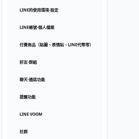
LINE的使用環境⋅設定
LINE帳號⋅個人檔案
付費商品（貼圖、表情貼、LINE代幣等）
好友⋅群組
聊天⋅通話功能
提醒功能
LINE VOOM
社群