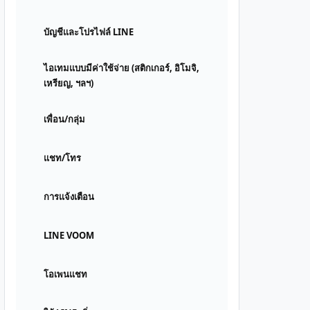
บัญชีและโปรไฟล์ LINE
ไอเทมแบบมีค่าใช้จ่าย (สติกเกอร์, อิโมจิ,
เหรียญ, ฯลฯ)
เพื่อน/กลุ่ม
แชท/โทร
การแจ้งเตือน
LINE VOOM
โอเพนแชท