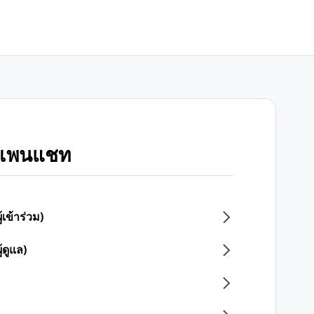
โอเพนแชท
ข้าร่วม)
ดูแล)