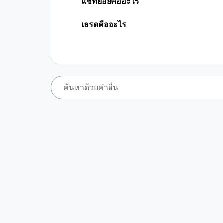
แชทย่อยคืออะไร
เธรดคืออะไร