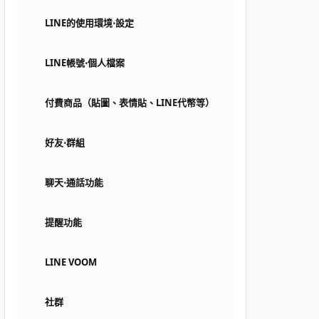
LINE的使用環境⋅設定
LINE帳號⋅個人檔案
付費商品（貼圖、表情貼、LINE代幣等）
好友⋅群組
聊天⋅通話功能
提醒功能
LINE VOOM
社群