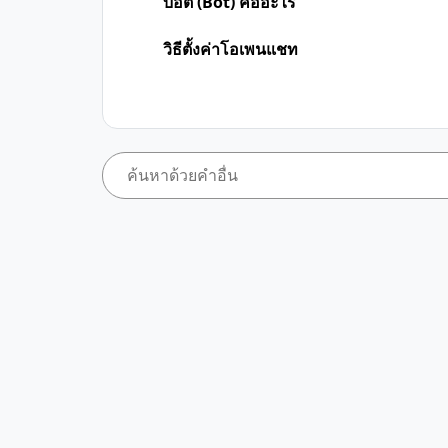
บอต (Bot) คืออะไร
วิธีตั้งค่าโอเพนแชท