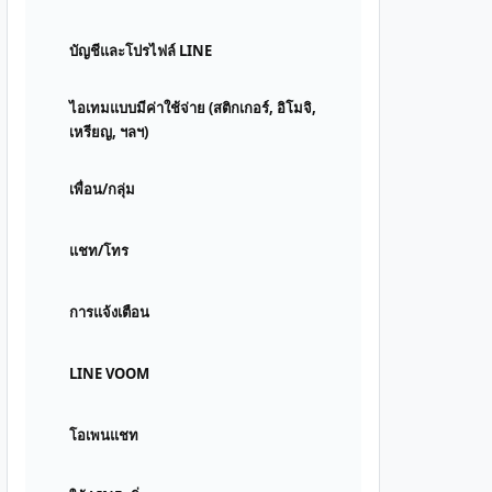
บัญชีและโปรไฟล์ LINE
ไอเทมแบบมีค่าใช้จ่าย (สติกเกอร์, อิโมจิ,
เหรียญ, ฯลฯ)
เพื่อน/กลุ่ม
แชท/โทร
การแจ้งเตือน
LINE VOOM
โอเพนแชท