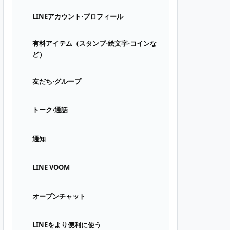
LINEアカウント⋅プロフィール
有料アイテム（スタンプ⋅絵文字⋅コインな
ど）
友だち⋅グループ
トーク⋅通話
通知
LINE VOOM
オープンチャット
LINEをより便利に使う