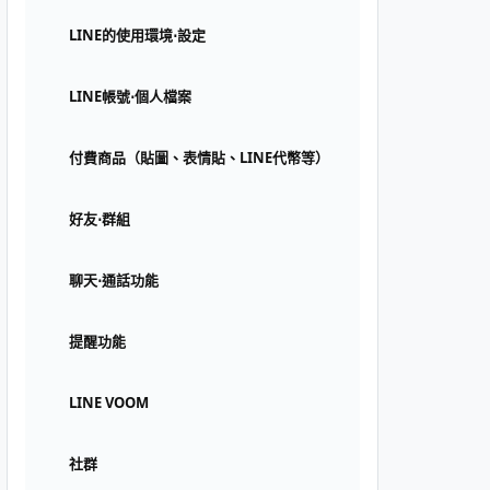
LINE的使用環境⋅設定
LINE帳號⋅個人檔案
付費商品（貼圖、表情貼、LINE代幣等）
好友⋅群組
聊天⋅通話功能
提醒功能
LINE VOOM
社群