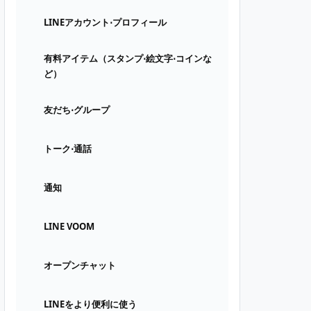
LINEアカウント⋅プロフィール
有料アイテム（スタンプ⋅絵文字⋅コインな
ど）
友だち⋅グループ
トーク⋅通話
通知
LINE VOOM
オープンチャット
LINEをより便利に使う