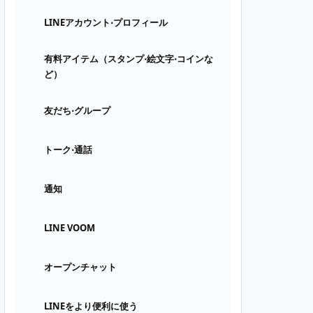
LINEアカウント⋅プロフィール
有料アイテム（スタンプ⋅絵文字⋅コインな
ど）
友だち⋅グループ
トーク⋅通話
通知
LINE VOOM
オープンチャット
LINEをより便利に使う