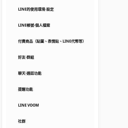
LINE的使用環境⋅設定
LINE帳號⋅個人檔案
付費商品（貼圖、表情貼、LINE代幣等）
好友⋅群組
聊天⋅通話功能
提醒功能
LINE VOOM
社群