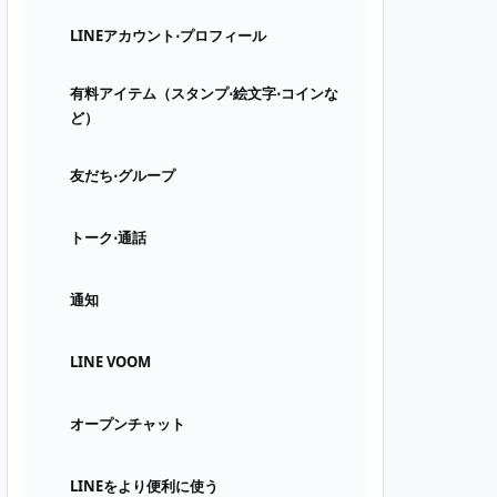
LINEアカウント⋅プロフィール
有料アイテム（スタンプ⋅絵文字⋅コインな
ど）
友だち⋅グループ
トーク⋅通話
通知
LINE VOOM
オープンチャット
LINEをより便利に使う