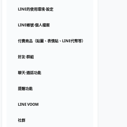
LINE的使用環境⋅設定
LINE帳號⋅個人檔案
付費商品（貼圖、表情貼、LINE代幣等）
好友⋅群組
聊天⋅通話功能
提醒功能
LINE VOOM
社群