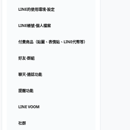
LINE的使用環境⋅設定
LINE帳號⋅個人檔案
付費商品（貼圖、表情貼、LINE代幣等）
好友⋅群組
聊天⋅通話功能
提醒功能
LINE VOOM
社群