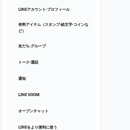
LINEアカウント⋅プロフィール
有料アイテム（スタンプ⋅絵文字⋅コインな
ど）
友だち⋅グループ
トーク⋅通話
通知
LINE VOOM
オープンチャット
LINEをより便利に使う