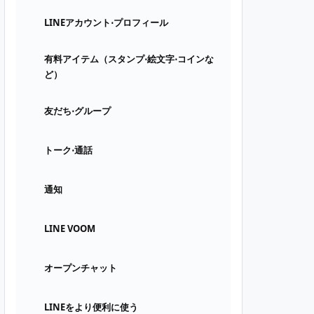
LINEアカウント⋅プロフィール
有料アイテム（スタンプ⋅絵文字⋅コインな
ど）
友だち⋅グループ
トーク⋅通話
通知
LINE VOOM
オープンチャット
LINEをより便利に使う