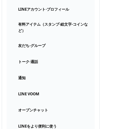
LINEアカウント⋅プロフィール
有料アイテム（スタンプ⋅絵文字⋅コインな
ど）
友だち⋅グループ
トーク⋅通話
通知
LINE VOOM
オープンチャット
LINEをより便利に使う