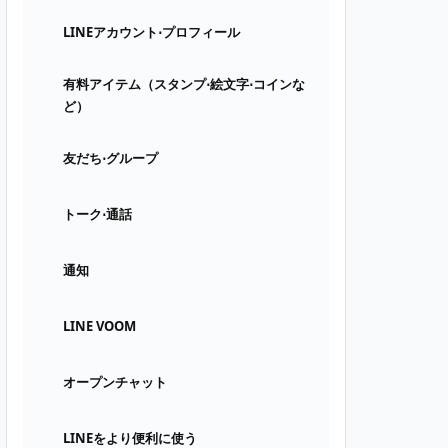
LINEアカウント⋅プロフィール
有料アイテム（スタンプ⋅絵文字⋅コインな
ど）
友だち⋅グループ
トーク⋅通話
通知
LINE VOOM
オープンチャット
LINEをより便利に使う