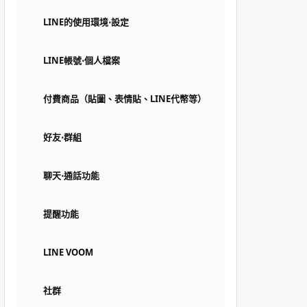
LINE的使用環境⋅設定
LINE帳號⋅個人檔案
付費商品（貼圖、表情貼、LINE代幣等）
好友⋅群組
聊天⋅通話功能
提醒功能
LINE VOOM
社群