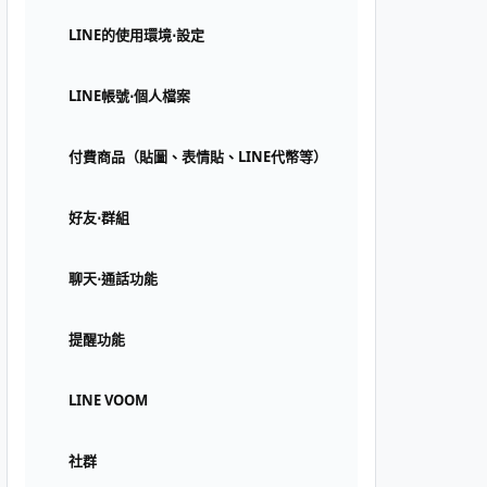
LINE的使用環境⋅設定
LINE帳號⋅個人檔案
付費商品（貼圖、表情貼、LINE代幣等）
好友⋅群組
聊天⋅通話功能
提醒功能
LINE VOOM
社群