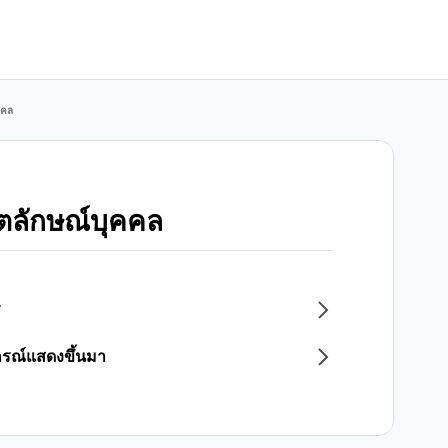
คคล
ัตลักษณ์บุคคล
ร
กรณ์แสดงขึ้นมา