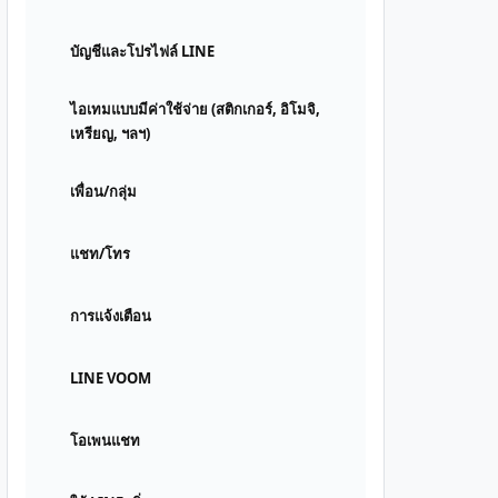
บัญชีและโปรไฟล์ LINE
ไอเทมแบบมีค่าใช้จ่าย (สติกเกอร์, อิโมจิ,
เหรียญ, ฯลฯ)
เพื่อน/กลุ่ม
แชท/โทร
การแจ้งเตือน
LINE VOOM
โอเพนแชท