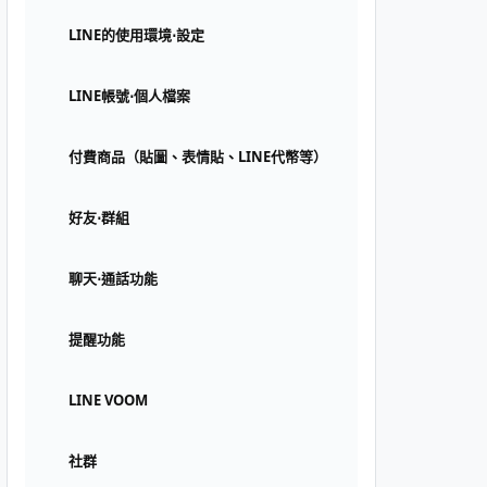
LINE的使用環境⋅設定
LINE帳號⋅個人檔案
付費商品（貼圖、表情貼、LINE代幣等）
好友⋅群組
聊天⋅通話功能
提醒功能
LINE VOOM
社群