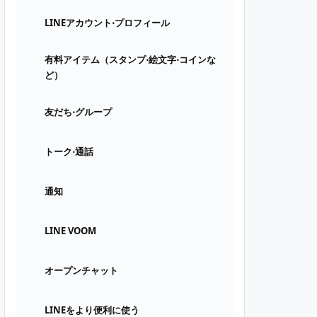
LINEアカウント⋅プロフィール
有料アイテム（スタンプ⋅絵文字⋅コインな
ど）
友だち⋅グループ
トーク⋅通話
通知
LINE VOOM
オープンチャット
LINEをより便利に使う