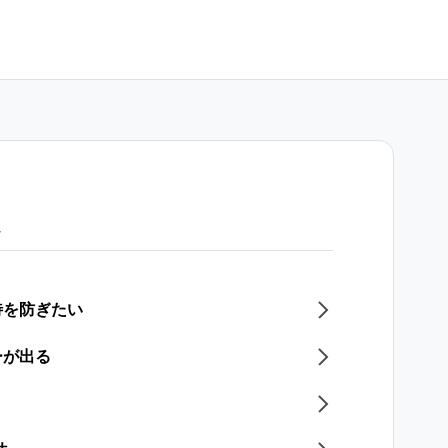
題
待を防ぎたい
ーが出る