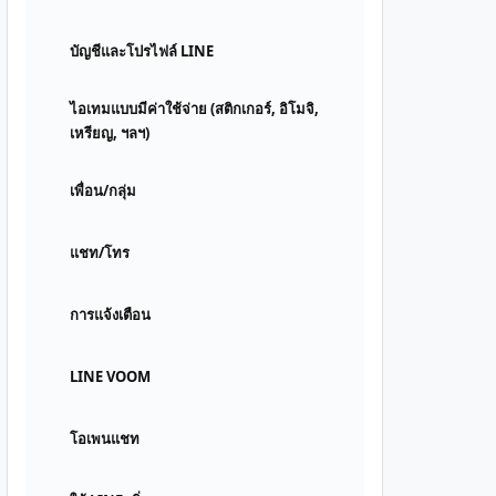
บัญชีและโปรไฟล์ LINE
ไอเทมแบบมีค่าใช้จ่าย (สติกเกอร์, อิโมจิ,
เหรียญ, ฯลฯ)
เพื่อน/กลุ่ม
แชท/โทร
การแจ้งเตือน
LINE VOOM
โอเพนแชท