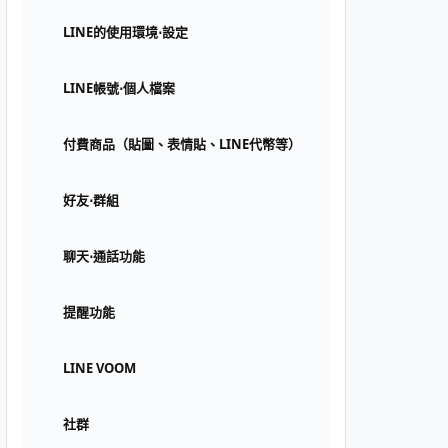
LINE的使用環境⋅設定
LINE帳號⋅個人檔案
付費商品（貼圖、表情貼、LINE代幣等）
好友⋅群組
聊天⋅通話功能
提醒功能
LINE VOOM
社群