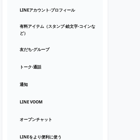
LINEアカウント⋅プロフィール
有料アイテム（スタンプ⋅絵文字⋅コインな
ど）
友だち⋅グループ
トーク⋅通話
通知
LINE VOOM
オープンチャット
LINEをより便利に使う