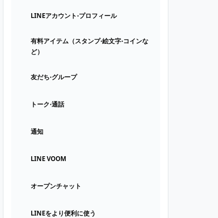
LINEアカウント⋅プロフィール
有料アイテム（スタンプ⋅絵文字⋅コインな
ど）
友だち⋅グループ
トーク⋅通話
通知
LINE VOOM
オープンチャット
LINEをより便利に使う