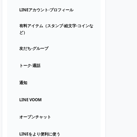
LINEアカウント⋅プロフィール
有料アイテム（スタンプ⋅絵文字⋅コインな
ど）
友だち⋅グループ
トーク⋅通話
通知
LINE VOOM
オープンチャット
LINEをより便利に使う