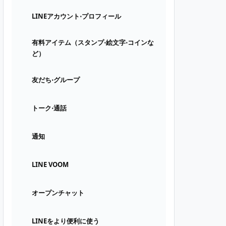
LINEアカウント⋅プロフィール
有料アイテム（スタンプ⋅絵文字⋅コインな
ど）
友だち⋅グループ
トーク⋅通話
通知
LINE VOOM
オープンチャット
LINEをより便利に使う