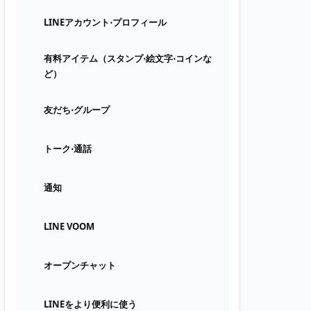
LINEアカウント⋅プロフィール
有料アイテム（スタンプ⋅絵文字⋅コインな
ど）
友だち⋅グループ
トーク⋅通話
通知
LINE VOOM
オープンチャット
LINEをより便利に使う