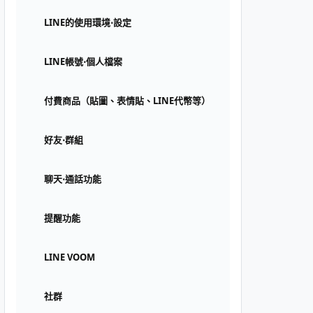
LINE的使用環境⋅設定
LINE帳號⋅個人檔案
付費商品（貼圖、表情貼、LINE代幣等）
好友⋅群組
聊天⋅通話功能
提醒功能
LINE VOOM
社群