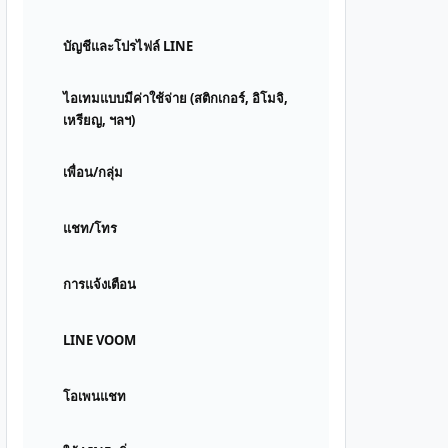
บัญชีและโปรไฟล์ LINE
ไอเทมแบบมีค่าใช้จ่าย (สติกเกอร์, อิโมจิ,
เหรียญ, ฯลฯ)
เพื่อน/กลุ่ม
แชท/โทร
การแจ้งเตือน
LINE VOOM
โอเพนแชท