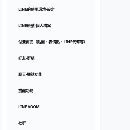
LINE的使用環境⋅設定
LINE帳號⋅個人檔案
付費商品（貼圖、表情貼、LINE代幣等）
好友⋅群組
聊天⋅通話功能
提醒功能
LINE VOOM
社群