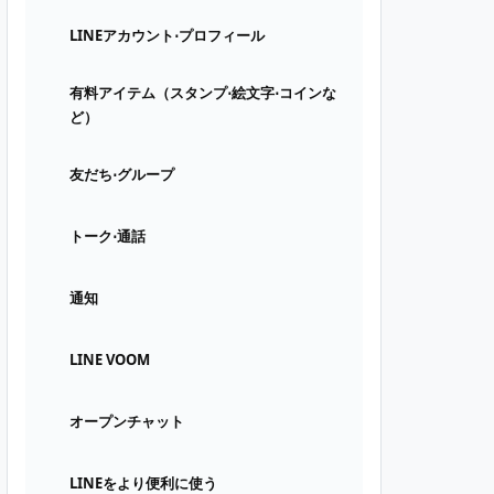
LINEアカウント⋅プロフィール
有料アイテム（スタンプ⋅絵文字⋅コインな
ど）
友だち⋅グループ
トーク⋅通話
通知
LINE VOOM
オープンチャット
LINEをより便利に使う