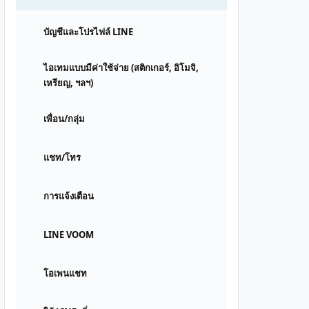
บัญชีและโปรไฟล์ LINE
ไอเทมแบบมีค่าใช้จ่าย (สติกเกอร์, อิโมจิ,
เหรียญ, ฯลฯ)
เพื่อน/กลุ่ม
แชท/โทร
การแจ้งเตือน
LINE VOOM
โอเพนแชท